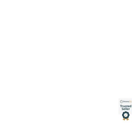
de Watches S.L.
Otros enl
 +34 676 56 66 93
Catálo
worldwidewatches.es
Contac
Madrid
Chrono
s en Instagram